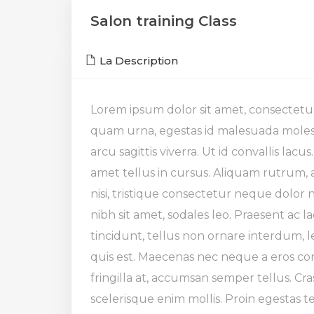
Salon training Class
La Description
Lorem ipsum dolor sit amet, consectetur 
quam urna, egestas id malesuada molest
arcu sagittis viverra. Ut id convallis lacus
amet tellus in cursus. Aliquam rutrum,
nisi, tristique consectetur neque dolor no
nibh sit amet, sodales leo. Praesent ac l
tincidunt, tellus non ornare interdum, le
quis est. Maecenas nec neque a eros co
fringilla at, accumsan semper tellus. C
scelerisque enim mollis. Proin egestas 