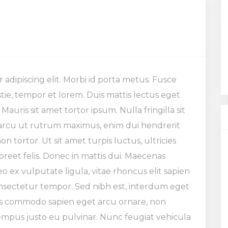
adipiscing elit. Morbi id porta metus. Fusce
ie, tempor et lorem. Duis mattis lectus eget
. Mauris sit amet tortor ipsum. Nulla fringilla sit
 arcu ut rutrum maximus, enim dui hendrerit
n tortor. Ut sit amet turpis luctus, ultricies
aoreet felis. Donec in mattis dui. Maecenas
o ex vulputate ligula, vitae rhoncus elit sapien
nsectetur tempor. Sed nibh est, interdum eget
ras commodo sapien eget arcu ornare, non
tempus justo eu pulvinar. Nunc feugiat vehicula