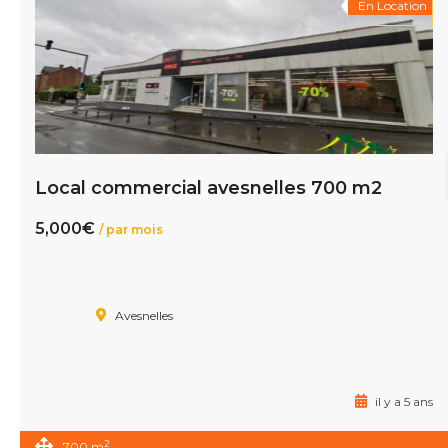
En Location
Local commercial avesnelles 700 m2
5,000€
/ par mois
Avesnelles
il y a 5 ans
2
700 m