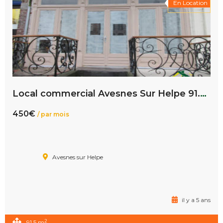
En Location
Local commercial Avesnes Sur Helpe 91.5 m2
450€
/ par mois
Avesnes sur Helpe
il y a 5 ans
2
91.5 m