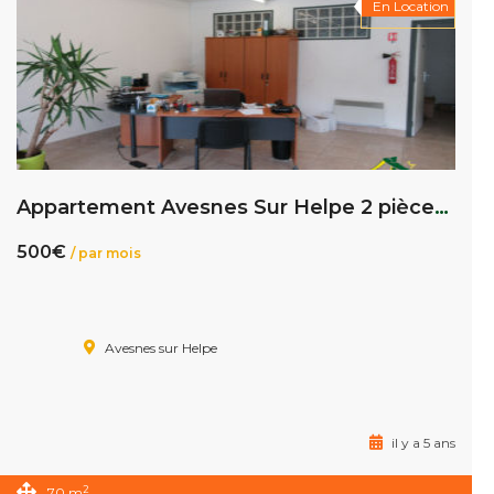
En Location
Appartement Avesnes Sur Helpe 2 pièce(s) 70 m2
500€
/ par mois
Avesnes sur Helpe
il y a 5 ans
2
70 m