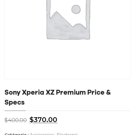
Sony Xperia XZ Premium Price &
Specs
$
370.00
$
400.00
Catégorie :
Accessories
,
Electronic