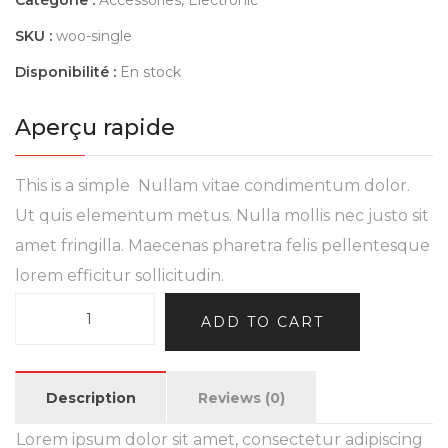
SKU :
woo-single
Disponibilité :
En stock
Aperçu rapide
This is a simple Nullam vitae condimentum dolor.
Ut quis elementum metus. Nulla mollis nec justo sit
amet fringilla. Maecenas pharetra felis pellentesque
lorem efficitur sollicitudin.
Alternative:
ADD TO CART
Description
Reviews (0)
Lorem ipsum dolor sit amet, consectetur adipiscing